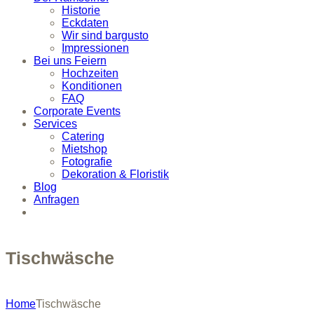
Historie
Eckdaten
Wir sind bargusto
Impressionen
Bei uns Feiern
Hochzeiten
Konditionen
FAQ
Corporate Events
Services
Catering
Mietshop
Fotografie
Dekoration & Floristik
Blog
Anfragen
Tischwäsche
Home
Tischwäsche