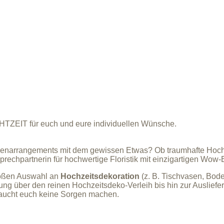
CHTZEIT für euch und eure individuellen Wünsche.
enarrangements mit dem gewissen Etwas? Ob traumhafte Hochzei
chpartnerin für hochwertige Floristik mit einzigartigen Wow-E
roßen Auswahl an
Hochzeitsdekoration
(z. B. Tischvasen, Bod
ng über den reinen Hochzeitsdeko-Verleih bis hin zur Auslief
raucht euch keine Sorgen machen.