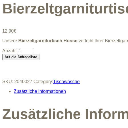
Bierzeltgarniturti
12,90
€
Unsere
Bierzeltgarniturtisch Husse
verleiht Ihrer Bierzeltg
Bierzeltgarniturtisch
Husse
Auf die Anfrageliste
weiß
quantity
SKU:
2040027
Category:
Tischwäsche
Zusätzliche Informationen
Zusätzliche Infor