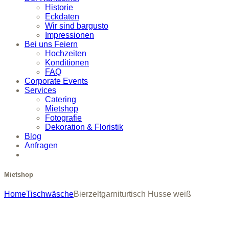
Historie
Eckdaten
Wir sind bargusto
Impressionen
Bei uns Feiern
Hochzeiten
Konditionen
FAQ
Corporate Events
Services
Catering
Mietshop
Fotografie
Dekoration & Floristik
Blog
Anfragen
Mietshop
Home
Tischwäsche
Bierzeltgarniturtisch Husse weiß