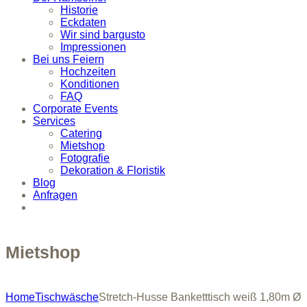
Historie
Eckdaten
Wir sind bargusto
Impressionen
Bei uns Feiern
Hochzeiten
Konditionen
FAQ
Corporate Events
Services
Catering
Mietshop
Fotografie
Dekoration & Floristik
Blog
Anfragen
Mietshop
Home
Tischwäsche
Stretch-Husse Banketttisch weiß 1,80m Ø