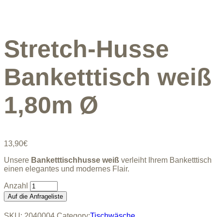
Stretch-Husse
Banketttisch weiß
1,80m Ø
13,90
€
Unsere
Banketttischhusse weiß
verleiht Ihrem Banketttisch
einen elegantes und modernes Flair.
Stretch-
Husse
Auf die Anfrageliste
Banketttisch
weiß
SKU:
2040004
Category:
Tischwäsche