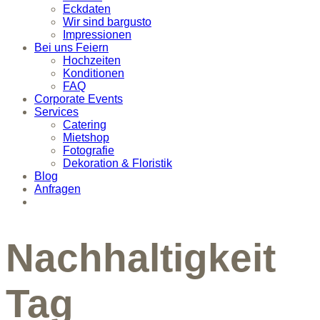
Eckdaten
Wir sind bargusto
Impressionen
Bei uns Feiern
Hochzeiten
Konditionen
FAQ
Corporate Events
Services
Catering
Mietshop
Fotografie
Dekoration & Floristik
Blog
Anfragen
Nachhaltigkeit
Tag