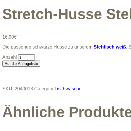
Stretch-Husse Ste
16,90
€
Die passende schwarze Husse zu unserem
Stehtisch weiß
.
S
Stretch-
Husse
Auf die Anfrageliste
Stehtisch
schwarz
quantity
SKU:
2040013
Category:
Tischwäsche
Ähnliche Produkt