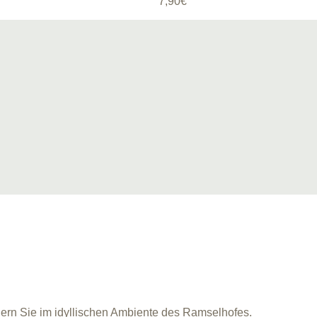
7,90
€
iern Sie im idyllischen Ambiente des Ramselhofes.