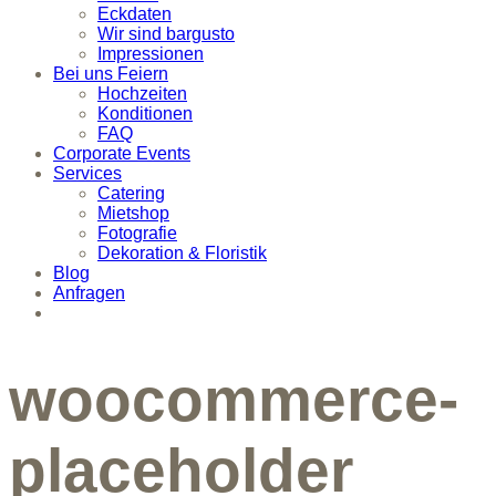
Eckdaten
Wir sind bargusto
Impressionen
Bei uns Feiern
Hochzeiten
Konditionen
FAQ
Corporate Events
Services
Catering
Mietshop
Fotografie
Dekoration & Floristik
Blog
Anfragen
woocommerce-
placeholder