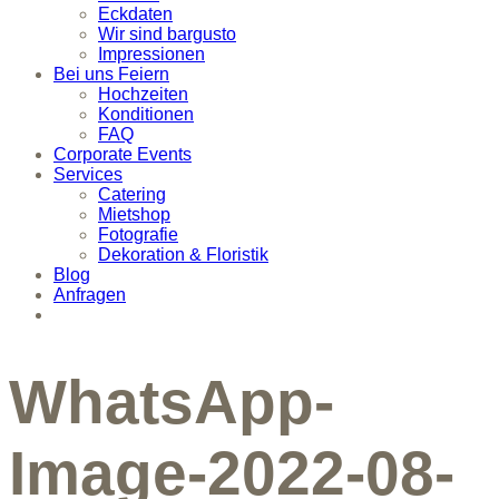
Eckdaten
Wir sind bargusto
Impressionen
Bei uns Feiern
Hochzeiten
Konditionen
FAQ
Corporate Events
Services
Catering
Mietshop
Fotografie
Dekoration & Floristik
Blog
Anfragen
WhatsApp-
Image-2022-08-