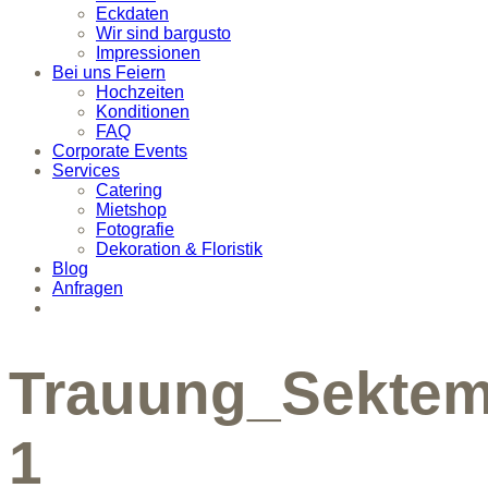
Eckdaten
Wir sind bargusto
Impressionen
Bei uns Feiern
Hochzeiten
Konditionen
FAQ
Corporate Events
Services
Catering
Mietshop
Fotografie
Dekoration & Floristik
Blog
Anfragen
Trauung_Sektem
1