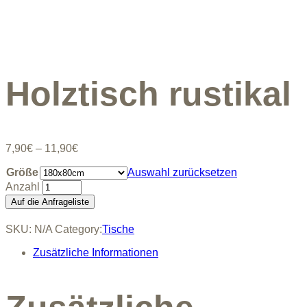
Holztisch rustikal
Preisspanne:
7,90
€
–
11,90
€
7,90€
Größe
bis
Auswahl zurücksetzen
11,90€
Holztisch
rustikal
Auf die Anfrageliste
quantity
SKU:
N/A
Category:
Tische
Zusätzliche Informationen