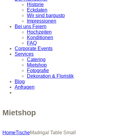
Historie
Eckdaten
Wir sind bargusto
Impressionen
Bei uns Feiern
Hochzeiten
Konditionen
FAQ
Corporate Events
Services
Catering
Mietshop
Fotografie
Dekoration & Floristik
Blog
Anfragen
Mietshop
Home
Tische
Madrigal Table Small