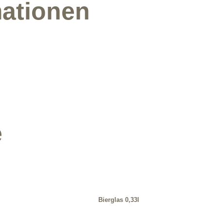
mationen
e
Bierglas 0,33l