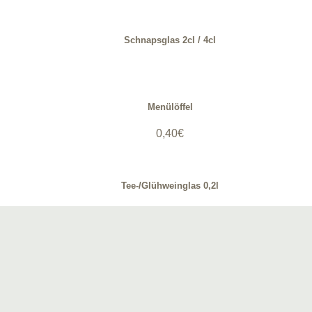
Schnapsglas 2cl / 4cl
Menülöffel
0,40
€
Tee-/Glühweinglas 0,2l