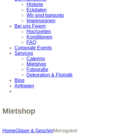
Historie
Eckdaten
Wir sind bargusto
Impressionen
Bei uns Feiern
Hochzeiten
Konditionen
FAQ
Corporate Events
Services
Catering
Mietshop
Fotografie
Dekoration & Floristik
Blog
Anfragen
Mietshop
Home
Gläser & Geschirr
Menügabel