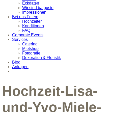
Eckdaten
Wir sind bargusto
Impressionen
Bei uns Feiern
Hochzeiten
Konditionen
FAQ
Corporate Events
Services
Catering
Mietshop
Fotografie
Dekoration & Floristik
Blog
Anfragen
Hochzeit-Lisa-
und-Yvo-Miele-