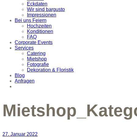
Eckdaten
Wir sind bargusto
Impressionen
Bei uns Feiern
Hochzeiten
Konditionen
FAQ
Corporate Events
Services
Catering
Mietshop
Fotografie
Dekoration & Floristik
Blog
Anfragen
Mietshop_Katego
27. Januar 2022