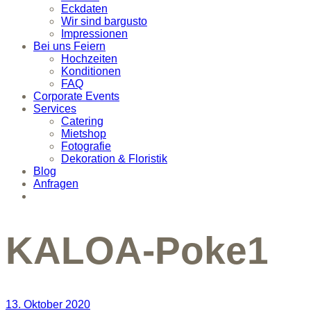
Eckdaten
Wir sind bargusto
Impressionen
Bei uns Feiern
Hochzeiten
Konditionen
FAQ
Corporate Events
Services
Catering
Mietshop
Fotografie
Dekoration & Floristik
Blog
Anfragen
KALOA-Poke1
13. Oktober 2020