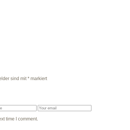
elder sind mit
*
markiert
ext time I comment.