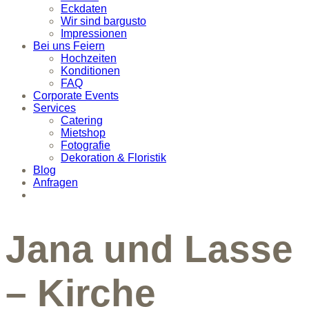
Eckdaten
Wir sind bargusto
Impressionen
Bei uns Feiern
Hochzeiten
Konditionen
FAQ
Corporate Events
Services
Catering
Mietshop
Fotografie
Dekoration & Floristik
Blog
Anfragen
Jana und Lasse
– Kirche