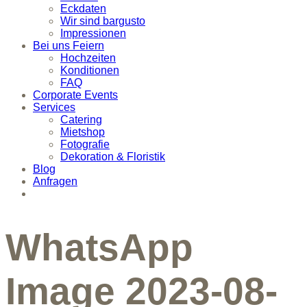
Eckdaten
Wir sind bargusto
Impressionen
Bei uns Feiern
Hochzeiten
Konditionen
FAQ
Corporate Events
Services
Catering
Mietshop
Fotografie
Dekoration & Floristik
Blog
Anfragen
WhatsApp
Image 2023-08-