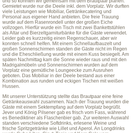
und so konnten wir gemeinsam mit dem Brautpaar planen.
Gemietet wurde nur die Deele inkl. dem Vorplatz. Wir durften
viele Leistungen wie Mobiliar, Getränkecatering und
Personal aus eigener Hand anbieten. Die freie Trauung
wurde auf dem Rasenrondell unter der großen Eiche
vollzogen. Hierfür wurde ein Tisch mit zwei Bankettstühlen
als Altar und Bierzeltgarniturbänke für die Gäste verwendet.
Leider gab es kurzzeitig einen Regenschauer, aber wir
konnten schnell helfen. Mit einem Schnellaufbauzelt und
großen Sonnenschirmen standen die Gäste nicht im Regen
und die Eheschließung wurde mit einem Kuss besiegelt. Am
späten Nachmittag kam die Sonne wieder raus und mit den
Madrigalmöbeln und Sonnenschirmen wurden auf dem
Vorplatz eine gemütliche Loungeecke zum Ausruhen
geboten. Das Mobiliar in der Deele bestand aus einer
Kombination aus runden und eckigen Tischen mit weißen
Hussen.
Mit unserer Unterstützung stellte das Brautpaar eine feine
Getränkeauswahl zusammen. Nach der Trauung wurden die
Gäste mit einem Sektempfang auf dem Vorplatz begrüßt.
Jever und König Pilsener gab es frisch vom Fass, während
es Benediktiner als Flaschenbier gab. Zur weiteren Auswahl
standen verschiedene Softdrinks, erlesene Weine und
frische Spritzgetränke wie Lillet und Aperol. An Longdrinks