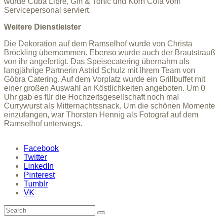
wurde Cuba Libre, Gin & Tonic und Korn Cola vom
Servicepersonal serviert.
Weitere Dienstleister
Die Dekoration auf dem Ramselhof wurde von Christa
Bröckling übernommen. Ebenso wurde auch der Brautstrauß
von ihr angefertigt. Das Speisecatering übernahm als
langjährige Partnerin Astrid Schulz mit Ihrem Team von
Göbra Catering. Auf dem Vorplatz wurde ein Grillbuffet mit
einer großen Auswahl an Köstlichkeiten angeboten. Um 0
Uhr gab es für die Hochzeitsgesellschaft noch mal
Currywurst als Mitternachtssnack. Um die schönen Momente
einzufangen, war Thorsten Hennig als Fotograf auf dem
Ramselhof unterwegs.
Facebook
Twitter
LinkedIn
Pinterest
Tumblr
VK
Search
for: