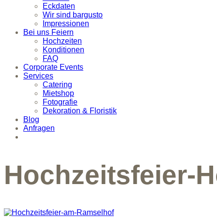
Eckdaten
Wir sind bargusto
Impressionen
Bei uns Feiern
Hochzeiten
Konditionen
FAQ
Corporate Events
Services
Catering
Mietshop
Fotografie
Dekoration & Floristik
Blog
Anfragen
Hochzeitsfeier-