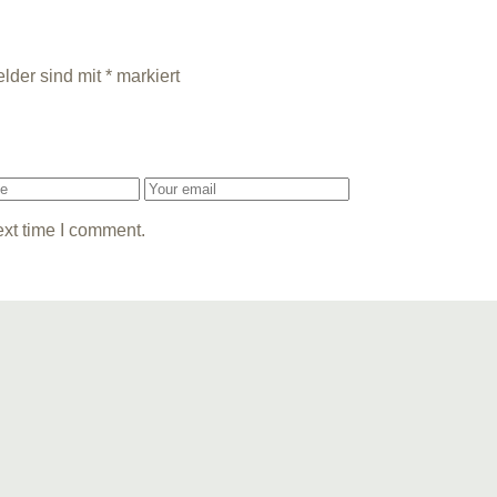
elder sind mit
*
markiert
ext time I comment.