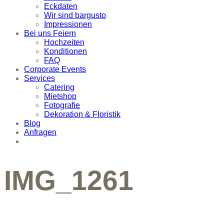
Eckdaten
Wir sind bargusto
Impressionen
Bei uns Feiern
Hochzeiten
Konditionen
FAQ
Corporate Events
Services
Catering
Mietshop
Fotografie
Dekoration & Floristik
Blog
Anfragen
IMG_1261