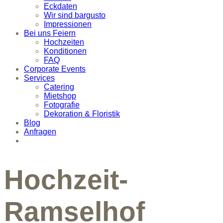
Eckdaten
Wir sind bargusto
Impressionen
Bei uns Feiern
Hochzeiten
Konditionen
FAQ
Corporate Events
Services
Catering
Mietshop
Fotografie
Dekoration & Floristik
Blog
Anfragen
Hochzeit-
Ramselhof