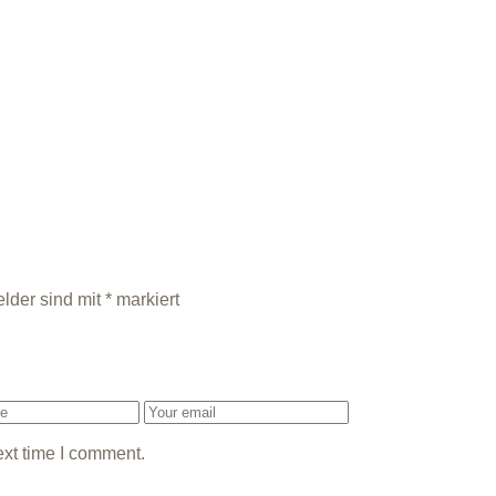
elder sind mit
*
markiert
ext time I comment.