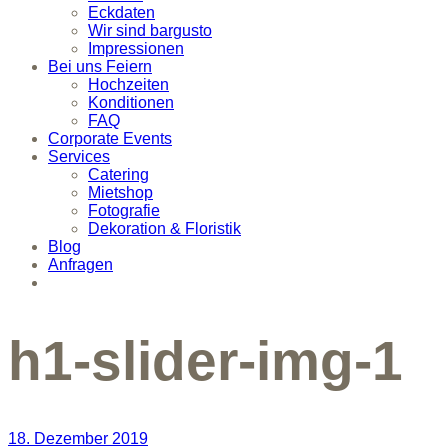
Eckdaten
Wir sind bargusto
Impressionen
Bei uns Feiern
Hochzeiten
Konditionen
FAQ
Corporate Events
Services
Catering
Mietshop
Fotografie
Dekoration & Floristik
Blog
Anfragen
h1-slider-img-1
18. Dezember 2019