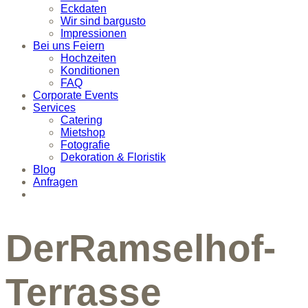
Eckdaten
Wir sind bargusto
Impressionen
Bei uns Feiern
Hochzeiten
Konditionen
FAQ
Corporate Events
Services
Catering
Mietshop
Fotografie
Dekoration & Floristik
Blog
Anfragen
DerRamselhof-
Terrasse