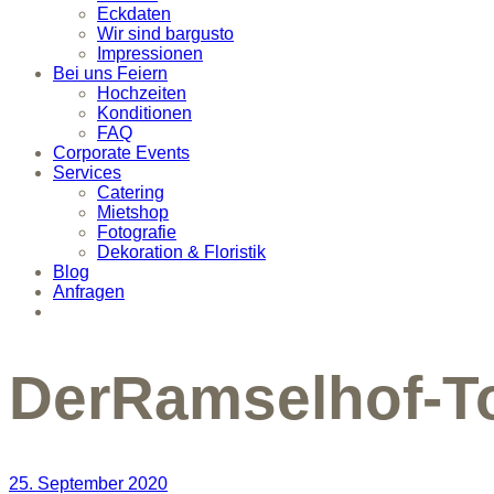
Eckdaten
Wir sind bargusto
Impressionen
Bei uns Feiern
Hochzeiten
Konditionen
FAQ
Corporate Events
Services
Catering
Mietshop
Fotografie
Dekoration & Floristik
Blog
Anfragen
DerRamselhof-T
25. September 2020