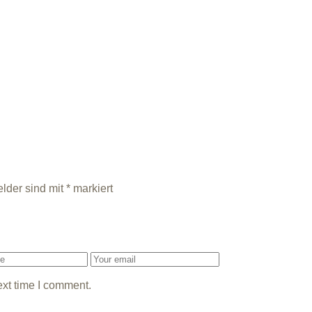
elder sind mit
*
markiert
ext time I comment.