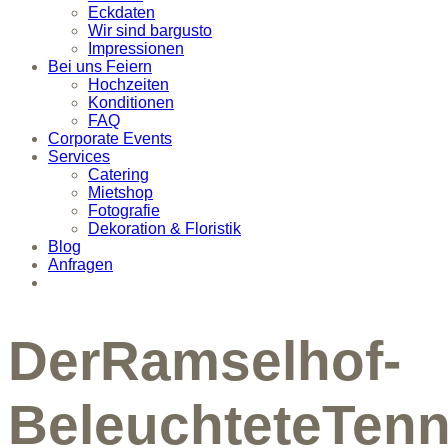
Eckdaten
Wir sind bargusto
Impressionen
Bei uns Feiern
Hochzeiten
Konditionen
FAQ
Corporate Events
Services
Catering
Mietshop
Fotografie
Dekoration & Floristik
Blog
Anfragen
DerRamselhof-
BeleuchteteTen