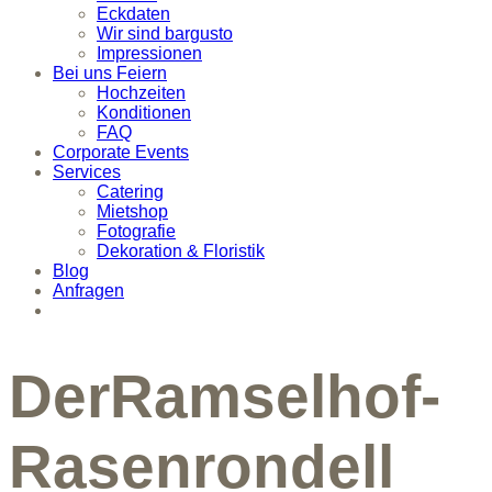
Eckdaten
Wir sind bargusto
Impressionen
Bei uns Feiern
Hochzeiten
Konditionen
FAQ
Corporate Events
Services
Catering
Mietshop
Fotografie
Dekoration & Floristik
Blog
Anfragen
DerRamselhof-
Rasenrondell