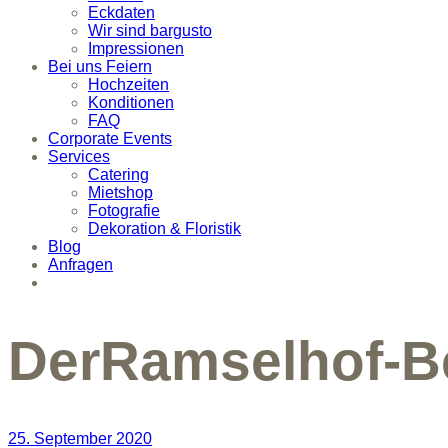
Eckdaten
Wir sind bargusto
Impressionen
Bei uns Feiern
Hochzeiten
Konditionen
FAQ
Corporate Events
Services
Catering
Mietshop
Fotografie
Dekoration & Floristik
Blog
Anfragen
DerRamselhof-B
25. September 2020