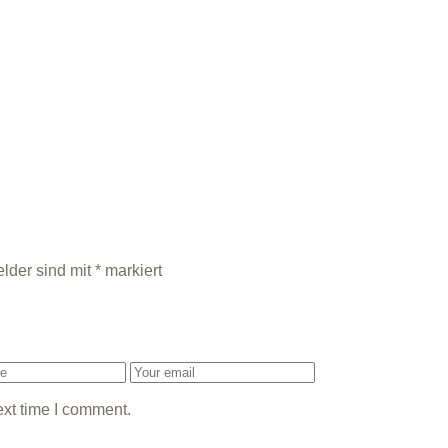
elder sind mit
*
markiert
ext time I comment.