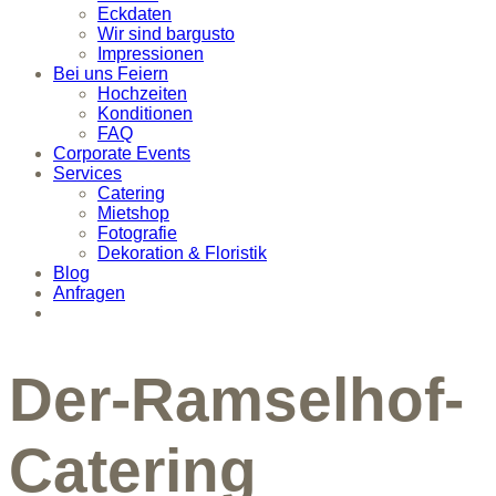
Eckdaten
Wir sind bargusto
Impressionen
Bei uns Feiern
Hochzeiten
Konditionen
FAQ
Corporate Events
Services
Catering
Mietshop
Fotografie
Dekoration & Floristik
Blog
Anfragen
Der-Ramselhof-
Catering