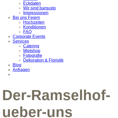
Eckdaten
Wir sind bargusto
Impressionen
Bei uns Feiern
Hochzeiten
Konditionen
FAQ
Corporate Events
Services
Catering
Mietshop
Fotografie
Dekoration & Floristik
Blog
Anfragen
Der-Ramselhof-
ueber-uns