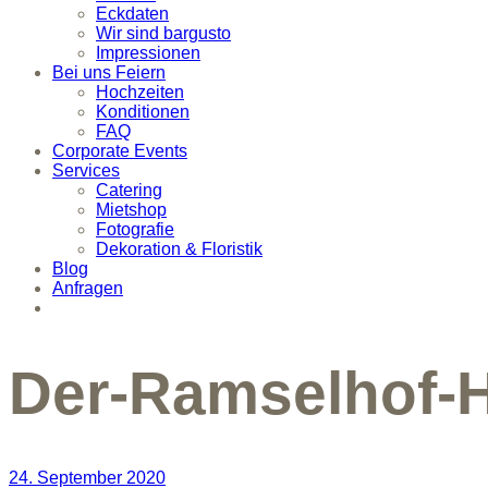
Eckdaten
Wir sind bargusto
Impressionen
Bei uns Feiern
Hochzeiten
Konditionen
FAQ
Corporate Events
Services
Catering
Mietshop
Fotografie
Dekoration & Floristik
Blog
Anfragen
Der-Ramselhof-H
24. September 2020