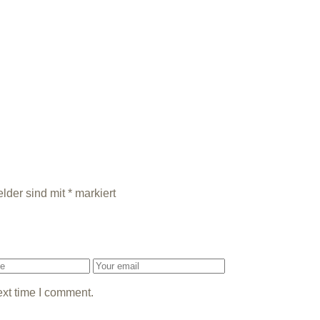
elder sind mit
*
markiert
ext time I comment.