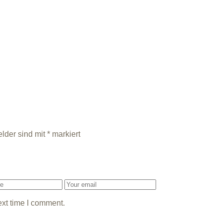
elder sind mit
*
markiert
ext time I comment.