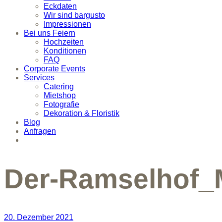
Eckdaten
Wir sind bargusto
Impressionen
Bei uns Feiern
Hochzeiten
Konditionen
FAQ
Corporate Events
Services
Catering
Mietshop
Fotografie
Dekoration & Floristik
Blog
Anfragen
Der-Ramselhof_M
20. Dezember 2021