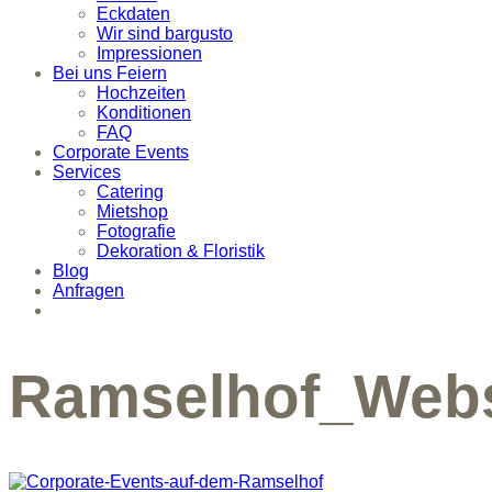
Eckdaten
Wir sind bargusto
Impressionen
Bei uns Feiern
Hochzeiten
Konditionen
FAQ
Corporate Events
Services
Catering
Mietshop
Fotografie
Dekoration & Floristik
Blog
Anfragen
Ramselhof_Webs