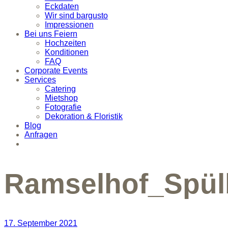
Eckdaten
Wir sind bargusto
Impressionen
Bei uns Feiern
Hochzeiten
Konditionen
FAQ
Corporate Events
Services
Catering
Mietshop
Fotografie
Dekoration & Floristik
Blog
Anfragen
Ramselhof_Spül
17. September 2021