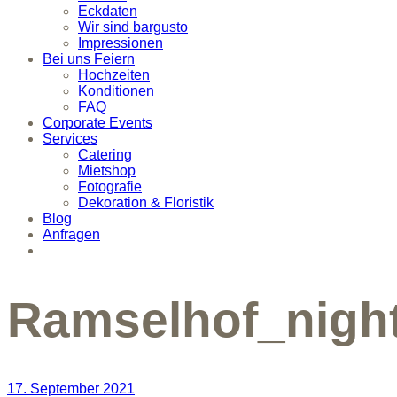
Eckdaten
Wir sind bargusto
Impressionen
Bei uns Feiern
Hochzeiten
Konditionen
FAQ
Corporate Events
Services
Catering
Mietshop
Fotografie
Dekoration & Floristik
Blog
Anfragen
Ramselhof_night
17. September 2021