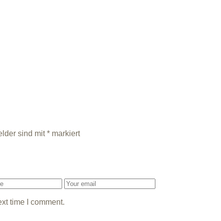
elder sind mit
*
markiert
ext time I comment.