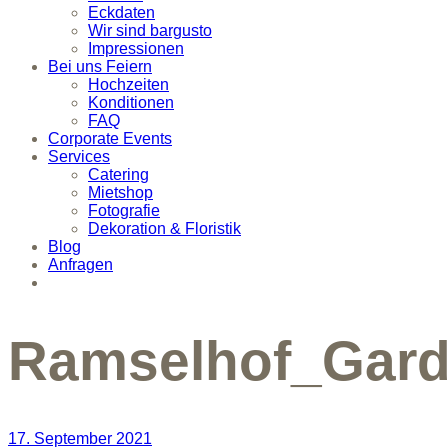
Eckdaten
Wir sind bargusto
Impressionen
Bei uns Feiern
Hochzeiten
Konditionen
FAQ
Corporate Events
Services
Catering
Mietshop
Fotografie
Dekoration & Floristik
Blog
Anfragen
Ramselhof_Gar
17. September 2021