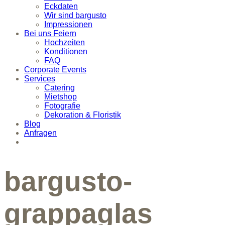
Eckdaten
Wir sind bargusto
Impressionen
Bei uns Feiern
Hochzeiten
Konditionen
FAQ
Corporate Events
Services
Catering
Mietshop
Fotografie
Dekoration & Floristik
Blog
Anfragen
bargusto-
grappaglas