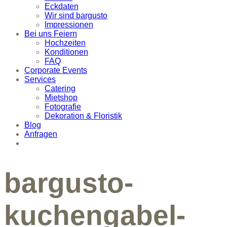
Eckdaten
Wir sind bargusto
Impressionen
Bei uns Feiern
Hochzeiten
Konditionen
FAQ
Corporate Events
Services
Catering
Mietshop
Fotografie
Dekoration & Floristik
Blog
Anfragen
bargusto-
kuchengabel-