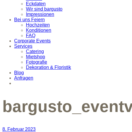
Eckdaten
Wir sind bargusto
Impressionen
Bei uns Feiern
Hochzeiten
Konditionen
FAQ
Corporate Events
Services
Catering
Mietshop
Fotografie
Dekoration & Floristik
Blog
Anfragen
bargusto_eventv
8. Februar 2023