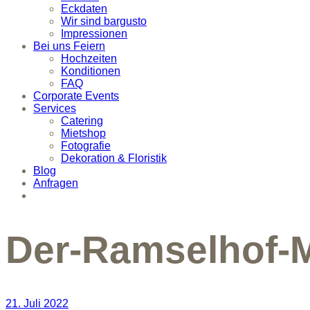
Eckdaten
Wir sind bargusto
Impressionen
Bei uns Feiern
Hochzeiten
Konditionen
FAQ
Corporate Events
Services
Catering
Mietshop
Fotografie
Dekoration & Floristik
Blog
Anfragen
Der-Ramselhof-M
21. Juli 2022