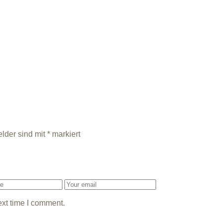
elder sind mit
*
markiert
ext time I comment.