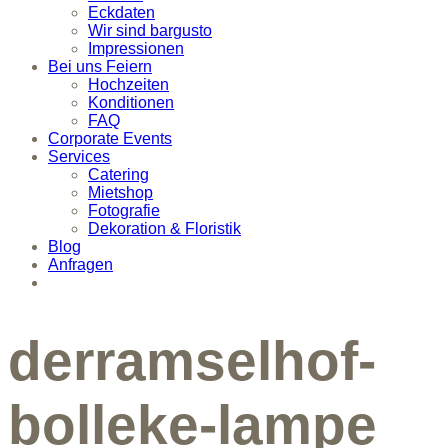
Eckdaten
Wir sind bargusto
Impressionen
Bei uns Feiern
Hochzeiten
Konditionen
FAQ
Corporate Events
Services
Catering
Mietshop
Fotografie
Dekoration & Floristik
Blog
Anfragen
derramselhof-
bolleke-lampe