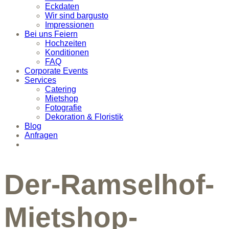
Eckdaten
Wir sind bargusto
Impressionen
Bei uns Feiern
Hochzeiten
Konditionen
FAQ
Corporate Events
Services
Catering
Mietshop
Fotografie
Dekoration & Floristik
Blog
Anfragen
Der-Ramselhof-
Mietshop-