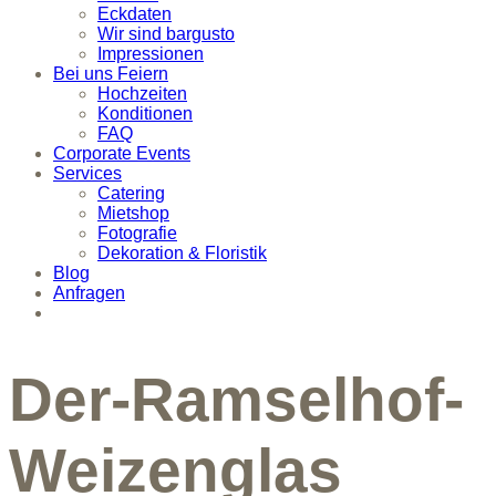
Eckdaten
Wir sind bargusto
Impressionen
Bei uns Feiern
Hochzeiten
Konditionen
FAQ
Corporate Events
Services
Catering
Mietshop
Fotografie
Dekoration & Floristik
Blog
Anfragen
Der-Ramselhof-
Weizenglas