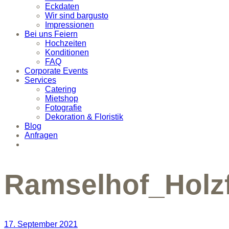
Eckdaten
Wir sind bargusto
Impressionen
Bei uns Feiern
Hochzeiten
Konditionen
FAQ
Corporate Events
Services
Catering
Mietshop
Fotografie
Dekoration & Floristik
Blog
Anfragen
Ramselhof_Holz
17. September 2021