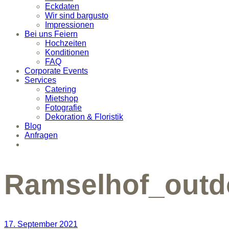
Eckdaten
Wir sind bargusto
Impressionen
Bei uns Feiern
Hochzeiten
Konditionen
FAQ
Corporate Events
Services
Catering
Mietshop
Fotografie
Dekoration & Floristik
Blog
Anfragen
Ramselhof_outd
17. September 2021