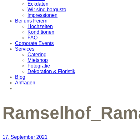
Eckdaten
Wir sind bargusto
Impressionen
Bei uns Feiern
Hochzeiten
Konditionen
FAQ
Corporate Events
Services
Catering
Mietshop
Fotografie
Dekoration & Floristik
Blog
Anfragen
Ramselhof_Rama
17. September 2021