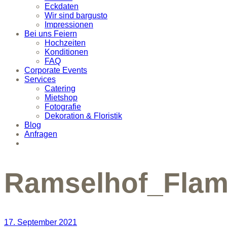
Eckdaten
Wir sind bargusto
Impressionen
Bei uns Feiern
Hochzeiten
Konditionen
FAQ
Corporate Events
Services
Catering
Mietshop
Fotografie
Dekoration & Floristik
Blog
Anfragen
Ramselhof_Flam
17. September 2021