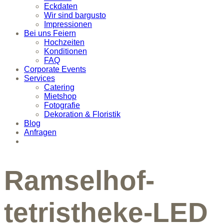
Eckdaten
Wir sind bargusto
Impressionen
Bei uns Feiern
Hochzeiten
Konditionen
FAQ
Corporate Events
Services
Catering
Mietshop
Fotografie
Dekoration & Floristik
Blog
Anfragen
Ramselhof-
tetristheke-LED