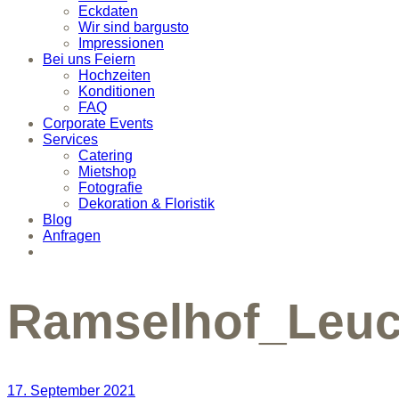
Eckdaten
Wir sind bargusto
Impressionen
Bei uns Feiern
Hochzeiten
Konditionen
FAQ
Corporate Events
Services
Catering
Mietshop
Fotografie
Dekoration & Floristik
Blog
Anfragen
Ramselhof_Leuc
17. September 2021