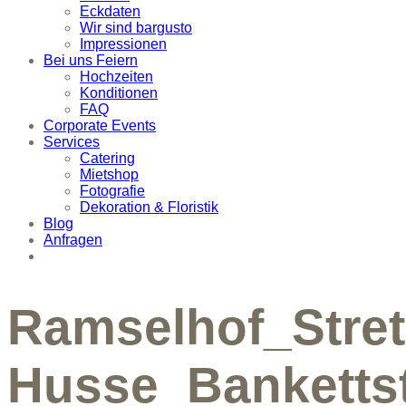
Eckdaten
Wir sind bargusto
Impressionen
Bei uns Feiern
Hochzeiten
Konditionen
FAQ
Corporate Events
Services
Catering
Mietshop
Fotografie
Dekoration & Floristik
Blog
Anfragen
Ramselhof_Stret
Husse_Banketts